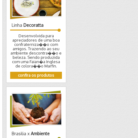
Linha
Decoratta
Desenvolvida para
apreciadores de uma boa
confraterniza��o com
amigos. Trazendo ao seu
ambiente descontra��o e
beleza. Sendo produzida
com uma Faian�a Inglesa
de colora��o Marfin.
confira os produtos
Brasilia x
Ambiente