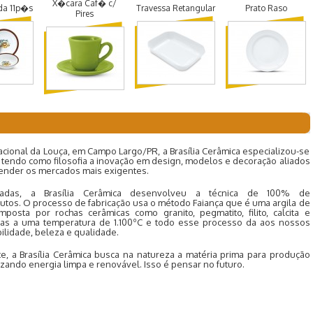
X�cara Caf� c/
da 11p�s
Travessa Retangular
Prato Raso
Pires
cional da Louça, em Campo Largo/PR, a Brasília Cerâmica especializou-se
 tendo como filosofia a inovação em design, modelos e decoração aliados
tender os mercados mais exigentes.
cadas, a Brasília Cerâmica desenvolveu a técnica de 100% de
tos. O processo de fabricação usa o método Faiança que é uma argila de
posta por rochas cerâmicas como granito, pegmatito, filito, calcita e
das a uma temperatura de 1.100ºC e todo esse processo da aos nossos
ilidade, beleza e qualidade.
, a Brasília Cerâmica busca na natureza a matéria prima para produção
lizando energia limpa e renovável. Isso é pensar no futuro.