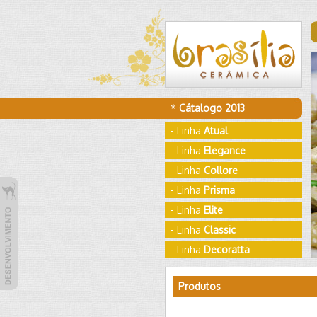
*
Cátalogo 2013
- Linha
Atual
- Linha
Elegance
- Linha
Collore
- Linha
Prisma
- Linha
Elite
- Linha
Classic
- Linha
Decoratta
Produtos